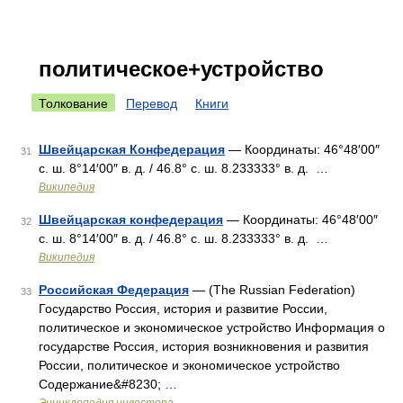
политическое+устройство
Толкование
Перевод
Книги
Швейцарская Конфедерация
— Координаты: 46°48′00″
31
с. ш. 8°14′00″ в. д. / 46.8° с. ш. 8.233333° в. д. …
Википедия
Швейцарская конфедерация
— Координаты: 46°48′00″
32
с. ш. 8°14′00″ в. д. / 46.8° с. ш. 8.233333° в. д. …
Википедия
Российская Федерация
— (The Russian Federation)
33
Государство Россия, история и развитие России,
политическое и экономическое устройство Информация о
государстве Россия, история возникновения и развития
России, политическое и экономическое устройство
Содержание&#8230; …