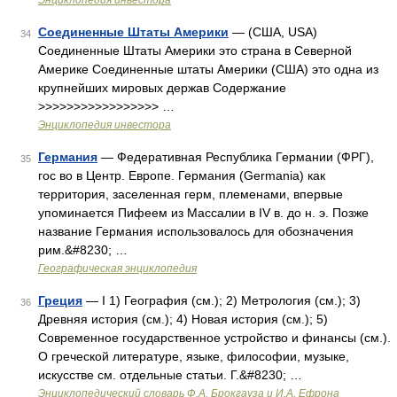
Энциклопедия инвестора
Соединенные Штаты Америки
— (США, USA)
34
Соединенные Штаты Америки это страна в Северной
Америке Соединенные штаты Америки (США) это одна из
крупнейших мировых держав Содержание
>>>>>>>>>>>>>>>>> …
Энциклопедия инвестора
Германия
— Федеративная Республика Германии (ФРГ),
35
гос во в Центр. Европе. Германия (Germania) как
территория, заселенная герм, племенами, впервые
упоминается Пифеем из Массалии в IV в. до н. э. Позже
название Германия использовалось для обозначения
рим.&#8230; …
Географическая энциклопедия
Греция
— I 1) География (см.); 2) Метрология (см.); 3)
36
Древняя история (см.); 4) Новая история (см.); 5)
Современное государственное устройство и финансы (см.).
О греческой литературе, языке, философии, музыке,
искусстве см. отдельные статьи. Г.&#8230; …
Энциклопедический словарь Ф.А. Брокгауза и И.А. Ефрона