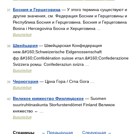
Босния и Герцеговина
— У этого термина существуют и
37
другие значения, см. Федерация Боснии и Герцеговины и
Республика Босния и Герцеговина. Босния и Герцеговина
Bosna i Hercegovina Босна и Херцеговина …
Википедия
Швейцария
— Швейцарская Конфедерация
38
нем.&#160;Schweizerische Eidgenossenschaft
фр.&#160;Confédération suisse итал.&#160;Confederazione
Svizzera ромш. Confederaziun svizra …
Википедия
Черногория
— Црна Гора / Crna Gora …
39
Википедия
Великое княжество Финляндское
— Suomen
40
suuriruhtinaskunta Storfurstendömet Finland Великое
княжество ← …
Википедия
Страницы
←
Предыдущая
Следующая
→